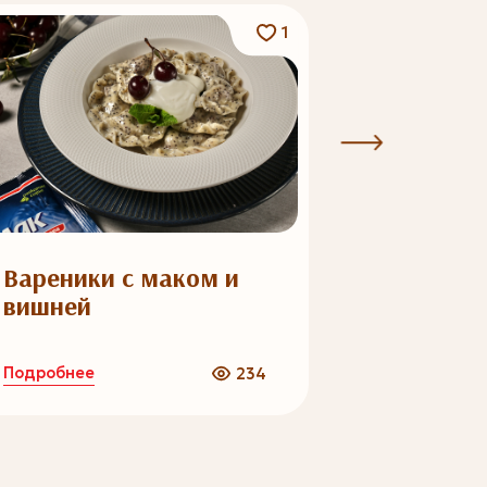
1
Вареники с маком и
Мусс из
вишней
Подробнее
Подробнее
234