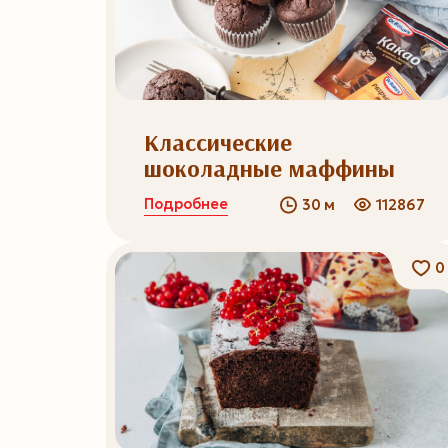
Классические
шоколадные маффины
Подробнее
30 м
112867
0