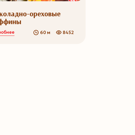
коладно-ореховые
ффины
робнее
60 м
8452