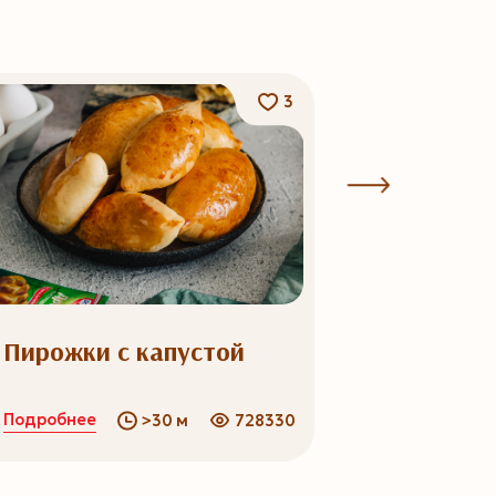
3
Пирожки с капустой
Сырники
Подробнее
Подробнее
>30 м
728330