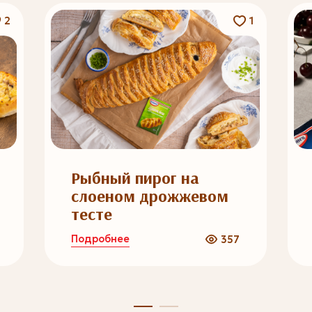
2
1
Рыбный пирог на
слоеном дрожжевом
тесте
Подробнее
357