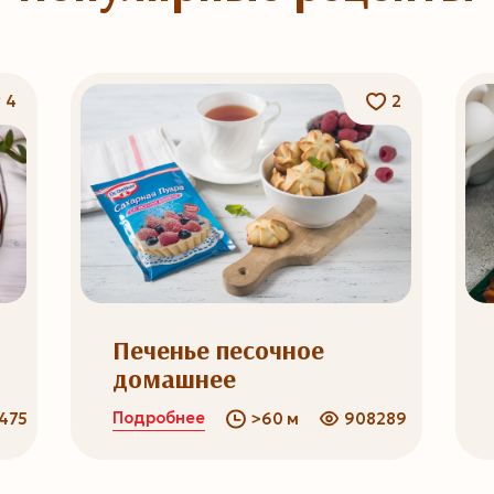
4
2
Печенье песочное
домашнее
Подробнее
4756
>60 м
908289