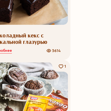
коладный кекс с
кальной глазурью
робнее
3614
1