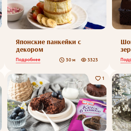
Японские панкейки с
Шо
декором
зер
Подробнее
Под
30 м
3323
1