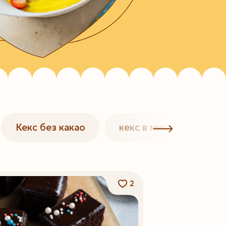
Кекс без какао
кекс в микроволновке
2