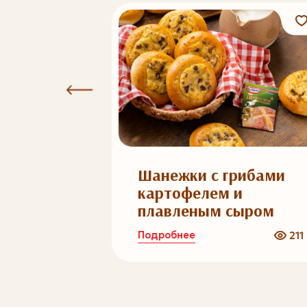
2
чпочмак
Шанежки с грибами
картофелем и
плавленым сыром
Подробнее
585
211