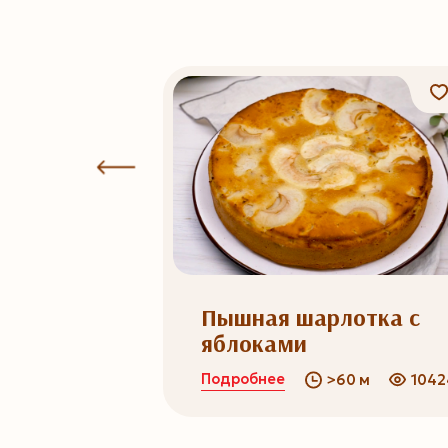
3
ворога
Пышная шарлотка с
яблоками
Подробнее
0 м
573033
>60 м
1042