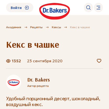
Войти
Академия
Рецепты
Кексы
Кекс в чашке
О нас
Кекс в чашке
Каталог
Академия
1352
23 сентября 2020
Где купить?
Dr. Bakers
Автор рецепта
FAQ
Удобный порционный десерт, шоколадный,
воздушный кекс.