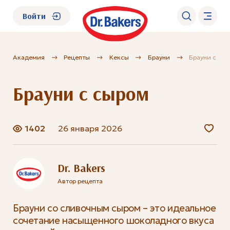
Войти
Академия
Рецепты
Кексы
Брауни
Брауни с сы
О нас
Брауни с сыром
Каталог
Академия
1402
26 января 2026
Где купить?
Dr. Bakers
Автор рецепта
FAQ
Брауни со сливочным сыром – это идеальное
сочетание насыщенного шоколадного вкуса