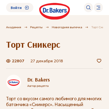
Войти
Академия
Рецепты
Новогодняя выпечка
Торт Снике
О нас
Торт Сникерс
Каталог
Академия
22807
27 декабря 2018
Где купить?
Dr. Bakers
Автор рецепта
FAQ
Торт со вкусом самого любимого для многих
батончика «Сникерс». Насыщенный