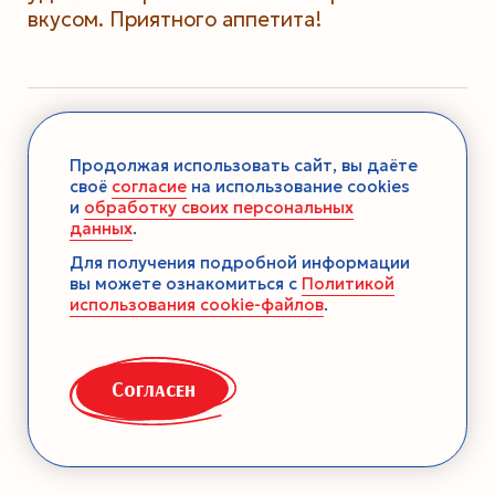
вкусом. Приятного аппетита!
Нравится рецепт?
Продолжая использовать сайт, вы даёте
своё
согласие
на использование cookies
и
обработку своих персональных
0
5
данных
.
Для получения подробной информации
вы можете ознакомиться с
Политикой
Поделиться рецептом:
использования cookie-файлов
.
Согласен