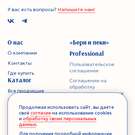
У вас есть вопросы?
Напишите нам!
О нас
«Бери и пеки»
Professional
О компании
Контакты
Пользовательское
соглашение
Где купить
Каталог
Соглашение на
обработку
Вся продукция
персональных данных
Тесто
Политика
Продолжая использовать сайт, вы даёте
конфиденциальности
Смеси-помощники
своё
согласие
на использование cookies
и
обработку своих персональных
Ароматика
данных
.
Десерты без выпечки
Для получения подробной информации