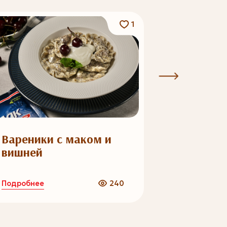
1
Вареники с маком и
Мусс из
вишней
Подробнее
Подробнее
240