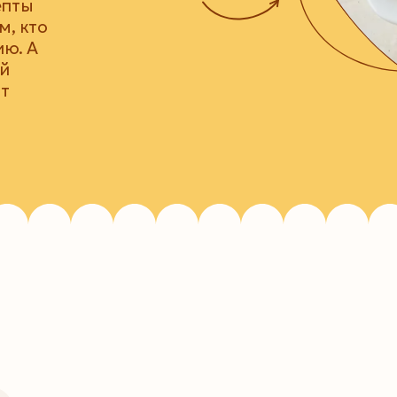
епты
м, кто
ию. А
й
ат