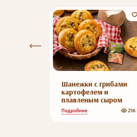
2
чпочмак
Шанежки с грибами
картофелем и
плавленым сыром
Подробнее
595
216