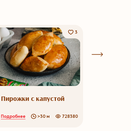
3
Пирожки с капустой
Сырники
Подробнее
Подробнее
>30 м
728380