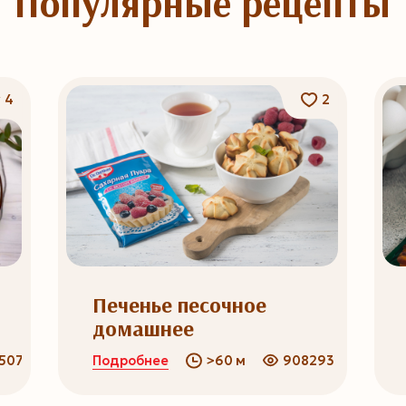
Популярные рецепты
4
2
Печенье песочное
домашнее
Подробнее
5073
>60 м
908293