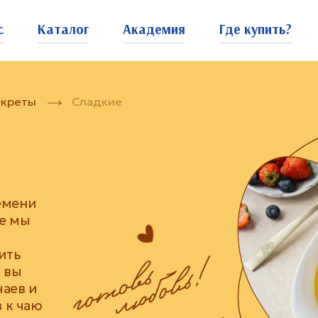
с
Каталог
Академия
Где купить?
екреты
Сладкие
ремени
ле мы
ить
ь вы
чаев и
 к чаю