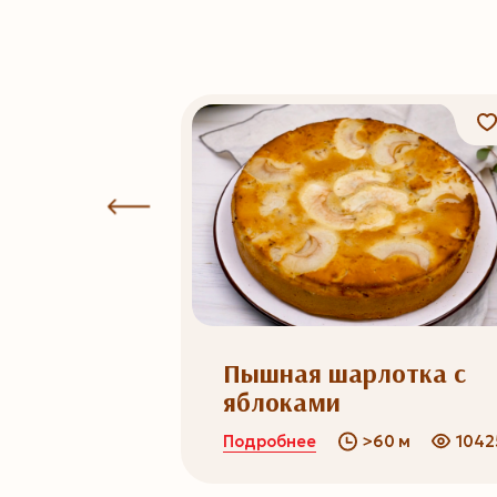
3
ворога
Пышная шарлотка с
яблоками
Подробнее
0 м
573042
>60 м
1042