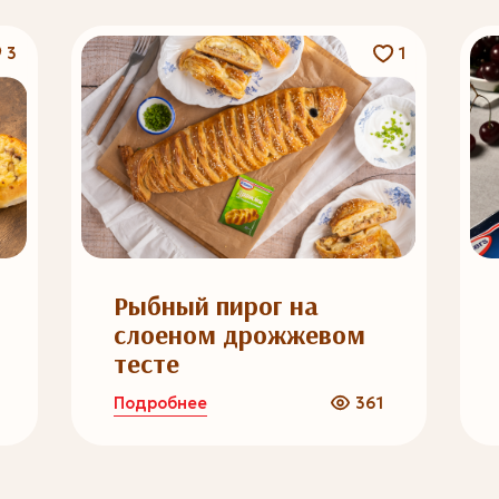
3
1
Рыбный пирог на
слоеном дрожжевом
тесте
Подробнее
361