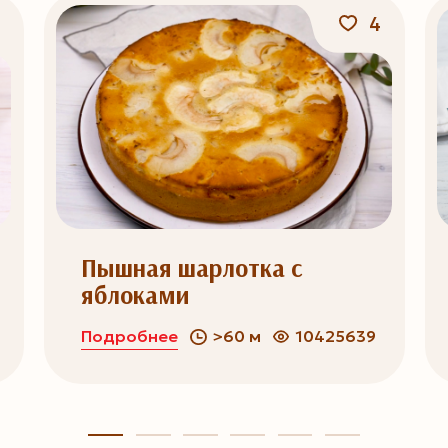
4
Пышная шарлотка с
яблоками
Подробнее
>60 м
10425639