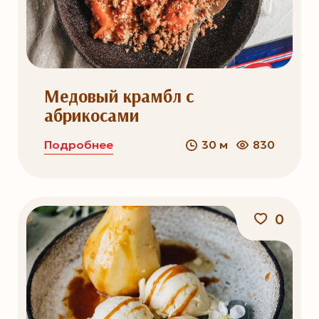
Медовый крамбл с
абрикосами
Подробнее
30 м
830
0