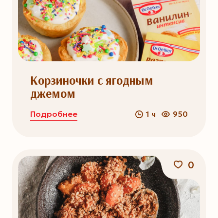
Корзиночки с ягодным
джемом
Подробнее
1 ч
950
0