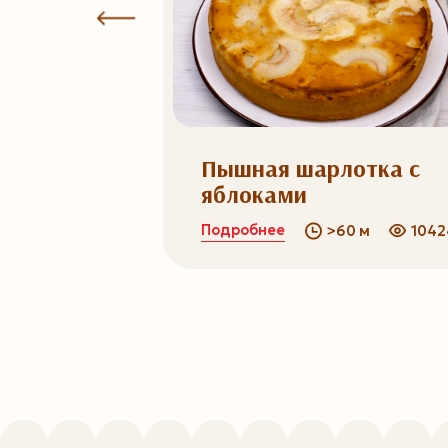
ворога
Пышная шарлотка с
яблоками
Подробнее
0 м
573036
>60 м
1042