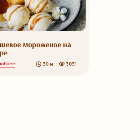
ушевое мороженое на
аре
робнее
30 м
3031