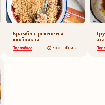
Крамбл с ревенем и
Гр
клубникой
аг
Подробнее
Под
30 м
3625