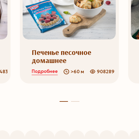
Печенье песочное
домашнее
Подробнее
4837
>60 м
908289