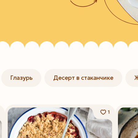
Глазурь
Десерт в стаканчике
1