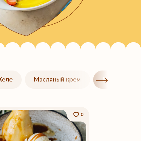
Желе
Масляный крем
Мороженое
0