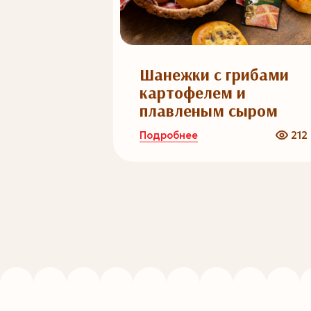
чпочмак
Шанежки с грибами
картофелем и
плавленым сыром
Подробнее
588
212