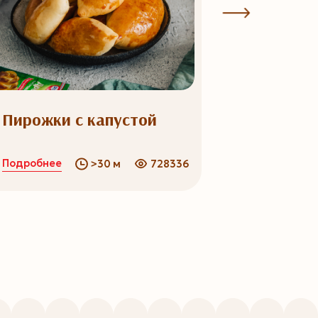
Пирожки с капустой
Сырники
Подробнее
Подробнее
>30 м
728336