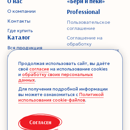
О нас
«Бери и пеки»
Professional
О компании
Контакты
Пользовательское
соглашение
Где купить
Каталог
Соглашение на
обработку
Вся продукция
персональных данных
Тесто
Политика
Продолжая использовать сайт, вы даёте
конфиденциальности
Смеси-помощники
своё
согласие
на использование cookies
и
обработку своих персональных
Ароматика
данных
.
Десерты без выпечки
Для получения подробной информации
вы можете ознакомиться с
Политикой
Консервация
использования cookie-файлов
.
Загустители
Декор
Согласен
Семена