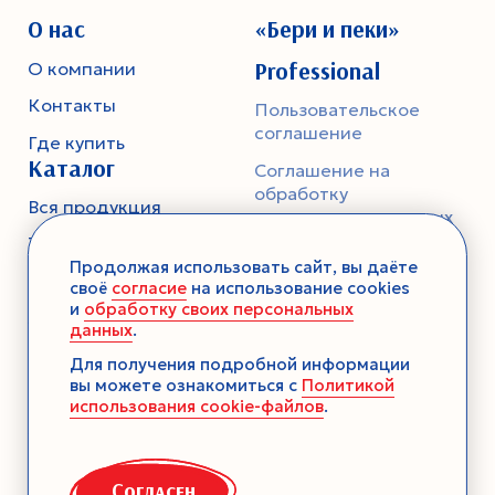
О нас
«Бери и пеки»
Professional
О компании
Контакты
Пользовательское
соглашение
Где купить
Каталог
Соглашение на
обработку
Вся продукция
персональных данных
Тесто
Политика
Продолжая использовать сайт, вы даёте
конфиденциальности
Смеси-помощники
своё
согласие
на использование cookies
и
обработку своих персональных
Ароматика
данных
.
Десерты без выпечки
Для получения подробной информации
вы можете ознакомиться с
Политикой
Консервация
использования cookie-файлов
.
Загустители
Декор
Согласен