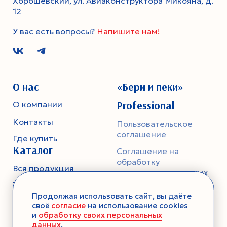
Хорошевский, ул. Авиаконструктора Микояна, д.
12
У вас есть вопросы?
Напишите нам!
О нас
«Бери и пеки»
Professional
О компании
Контакты
Пользовательское
соглашение
Где купить
Каталог
Соглашение на
обработку
Вся продукция
персональных данных
Тесто
Политика
Продолжая использовать сайт, вы даёте
конфиденциальности
Смеси-помощники
своё
согласие
на использование cookies
и
обработку своих персональных
Ароматика
данных
.