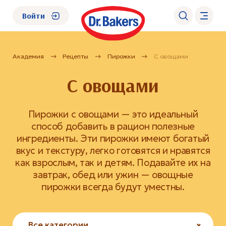
Войти
Академия
Рецепты
Пирожки
С овощами
О нас
С овощами
Каталог
Пирожки с овощами — это идеальный
Академия
способ добавить в рацион полезные
ингредиенты. Эти пирожки имеют богатый
вкус и текстуру, легко готовятся и нравятся
Где купить?
как взрослым, так и детям. Подавайте их на
завтрак, обед или ужин — овощные
FAQ
пирожки всегда будут уместны.
Все категории