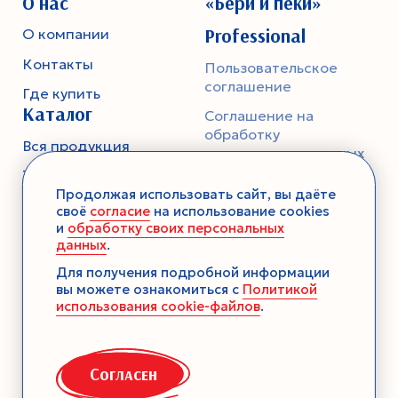
О нас
«Бери и пеки»
Professional
О компании
Контакты
Пользовательское
соглашение
Где купить
Каталог
Соглашение на
обработку
Вся продукция
персональных данных
Тесто
Политика
Продолжая использовать сайт, вы даёте
конфиденциальности
Смеси-помощники
своё
согласие
на использование cookies
и
обработку своих персональных
Ароматика
данных
.
Десерты без выпечки
Для получения подробной информации
вы можете ознакомиться с
Политикой
Консервация
использования cookie-файлов
.
Загустители
Декор
Согласен
Семена