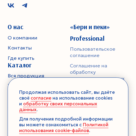
О нас
«Бери и пеки»
Professional
О компании
Контакты
Пользовательское
соглашение
Где купить
Каталог
Соглашение на
обработку
Вся продукция
персональных данных
Тесто
Политика
Продолжая использовать сайт, вы даёте
конфиденциальности
Смеси-помощники
своё
согласие
на использование cookies
и
обработку своих персональных
Ароматика
данных
.
Десерты без выпечки
Для получения подробной информации
вы можете ознакомиться с
Политикой
Консервация
использования cookie-файлов
.