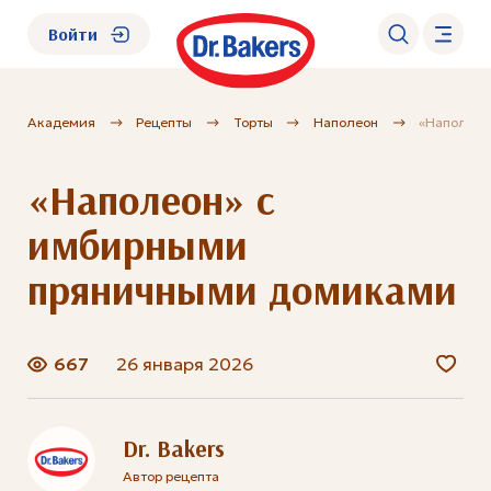
Войти
Академия
Рецепты
Торты
Наполеон
«Наполеон
О нас
«Наполеон» с
Каталог
имбирными
Академия
пряничными домиками
Где купить?
667
26 января 2026
FAQ
Dr. Bakers
Автор рецепта