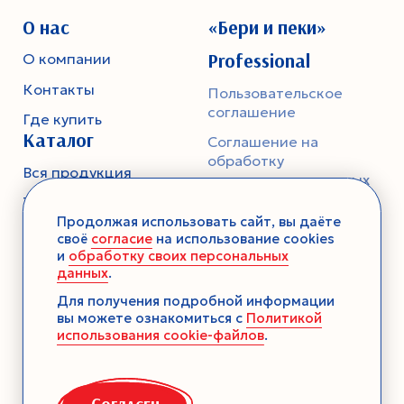
О нас
«Бери и пеки»
Professional
О компании
Контакты
Пользовательское
соглашение
Где купить
Каталог
Соглашение на
обработку
Вся продукция
персональных данных
Тесто
Политика
Продолжая использовать сайт, вы даёте
конфиденциальности
Смеси-помощники
своё
согласие
на использование cookies
и
обработку своих персональных
Ароматика
данных
.
Десерты без выпечки
Для получения подробной информации
вы можете ознакомиться с
Политикой
Консервация
использования cookie-файлов
.
Загустители
Декор
Согласен