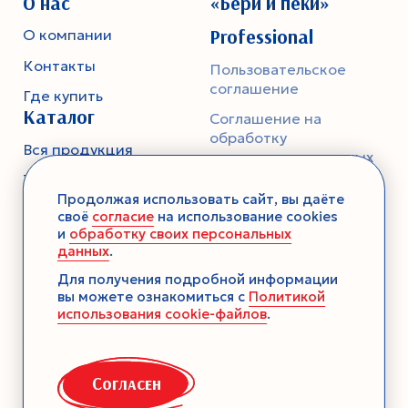
О нас
«Бери и пеки»
Professional
О компании
Контакты
Пользовательское
соглашение
Где купить
Каталог
Соглашение на
обработку
Вся продукция
персональных данных
Тесто
Политика
Продолжая использовать сайт, вы даёте
конфиденциальности
Смеси-помощники
своё
согласие
на использование cookies
и
обработку своих персональных
Ароматика
данных
.
Десерты без выпечки
Для получения подробной информации
вы можете ознакомиться с
Политикой
Консервация
использования cookie-файлов
.
Загустители
Декор
Согласен
Семена