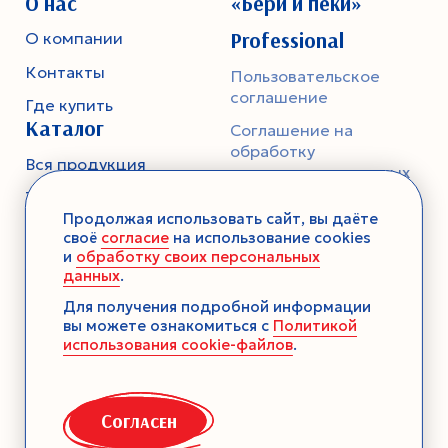
О нас
«Бери и пеки»
Professional
О компании
Контакты
Пользовательское
соглашение
Где купить
Каталог
Соглашение на
обработку
Вся продукция
персональных данных
Тесто
Политика
Продолжая использовать сайт, вы даёте
конфиденциальности
Смеси-помощники
своё
согласие
на использование cookies
и
обработку своих персональных
Ароматика
данных
.
Десерты без выпечки
Для получения подробной информации
вы можете ознакомиться с
Политикой
Консервация
использования cookie-файлов
.
Загустители
Декор
Согласен
Семена