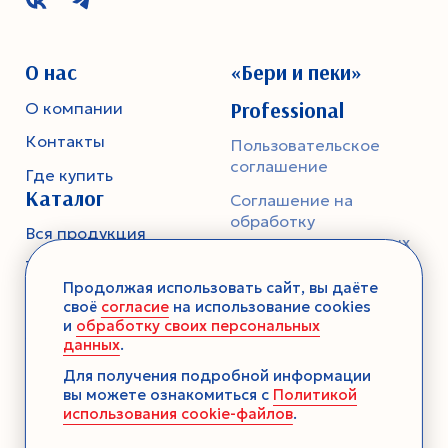
О нас
«Бери и пеки»
Professional
О компании
Контакты
Пользовательское
соглашение
Где купить
Каталог
Соглашение на
обработку
Вся продукция
персональных данных
Тесто
Политика
Продолжая использовать сайт, вы даёте
конфиденциальности
Смеси-помощники
своё
согласие
на использование cookies
и
обработку своих персональных
Ароматика
данных
.
Десерты без выпечки
Для получения подробной информации
вы можете ознакомиться с
Политикой
Консервация
использования cookie-файлов
.
Загустители