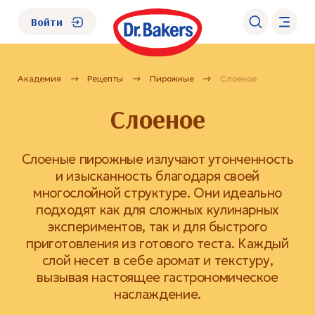
Войти
Академия
Рецепты
Пирожные
Слоеное
О нас
Слоеное
Каталог
Слоеные пирожные излучают утонченность
Академия
и изысканность благодаря своей
многослойной структуре. Они идеально
подходят как для сложных кулинарных
Где купить?
экспериментов, так и для быстрого
приготовления из готового теста. Каждый
FAQ
слой несет в себе аромат и текстуру,
вызывая настоящее гастрономическое
наслаждение.