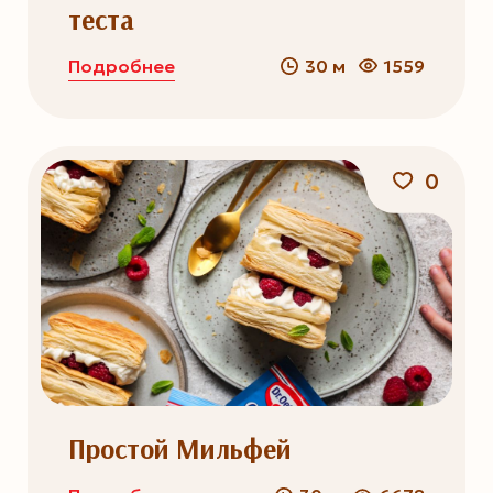
теста
Подробнее
30 м
1559
0
Простой Мильфей