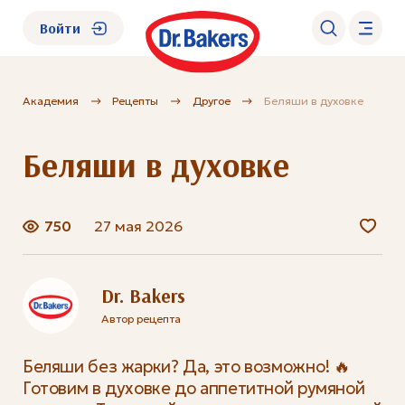
Войти
Академия
Рецепты
Другое
Беляши в духовке
О нас
Беляши в духовке
Каталог
Академия
750
27 мая 2026
Где купить?
Dr. Bakers
Автор рецепта
FAQ
Беляши без жарки? Да, это возможно! 🔥
Готовим в духовке до аппетитной румяной