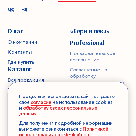
О нас
«Бери и пеки»
Professional
О компании
Контакты
Пользовательское
соглашение
Где купить
Каталог
Соглашение на
обработку
Вся продукция
персональных данных
Тесто
Политика
Продолжая использовать сайт, вы даёте
конфиденциальности
Смеси-помощники
своё
согласие
на использование cookies
и
обработку своих персональных
Ароматика
данных
.
Десерты без выпечки
Для получения подробной информации
вы можете ознакомиться с
Политикой
Консервация
использования cookie-файлов
.