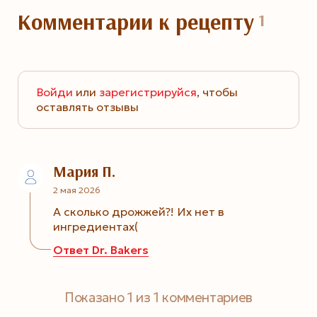
Комментарии
к рецепту
1
Войди
или
зарегистрируйся
, чтобы
оставлять отзывы
Мария П.
2 мая 2026
А сколько дрожжей?! Их нет в
ингредиентах(
Ответ Dr. Bakers
Dr. Bakers
Показано
1
из
1
комментариев
6 мая 2026