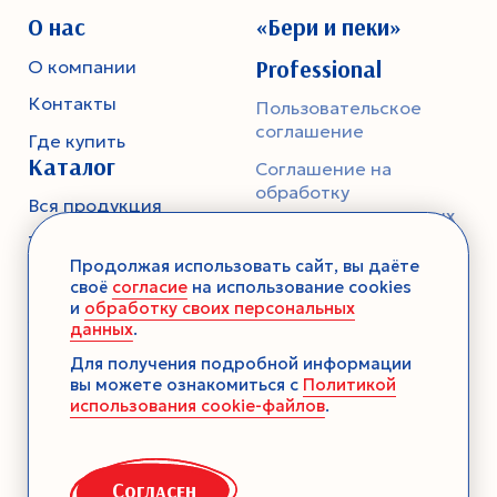
О нас
«Бери и пеки»
Professional
О компании
Контакты
Пользовательское
соглашение
Где купить
Каталог
Соглашение на
обработку
Вся продукция
персональных данных
Тесто
Политика
Продолжая использовать сайт, вы даёте
конфиденциальности
Смеси-помощники
своё
согласие
на использование cookies
и
обработку своих персональных
Ароматика
данных
.
Десерты без выпечки
Для получения подробной информации
вы можете ознакомиться с
Политикой
Консервация
использования cookie-файлов
.
Загустители
Декор
Согласен