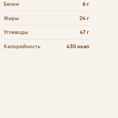
Белки
6 г
Жиры
24 г
Углеводы
47 г
Калорийность
430 ккал