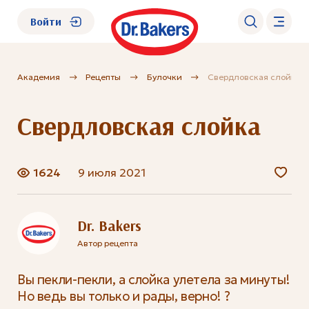
Войти
Академия
Рецепты
Булочки
Свердловская слойка
О нас
Свердловская слойка
Каталог
Академия
1624
9 июля 2021
Где купить?
Dr. Bakers
Автор рецепта
FAQ
Вы пекли-пекли, а слойка улетела за минуты!
Но ведь вы только и рады, верно! ?