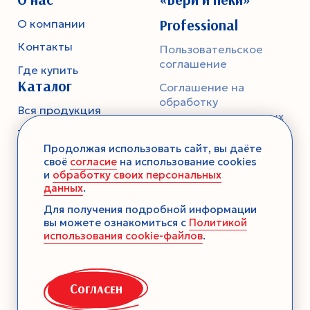
Professional
О компании
Контакты
Пользовательское
соглашение
Где купить
Каталог
Соглашение на
обработку
Вся продукция
персональных данных
Тесто
Политика
Продолжая использовать сайт, вы даёте
конфиденциальности
Смеси-помощники
своё
согласие
на использование cookies
и
обработку своих персональных
Ароматика
данных
.
Десерты без выпечки
Для получения подробной информации
вы можете ознакомиться с
Политикой
Консервация
использования cookie-файлов
.
Загустители
Декор
Согласен
Семена