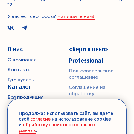
12
У вас есть вопросы?
Напишите нам!
О нас
«Бери и пеки»
Professional
О компании
Контакты
Пользовательское
соглашение
Где купить
Каталог
Соглашение на
обработку
Вся продукция
персональных данных
Тесто
Политика
Продолжая использовать сайт, вы даёте
конфиденциальности
Смеси-помощники
своё
согласие
на использование cookies
и
обработку своих персональных
Ароматика
данных
.