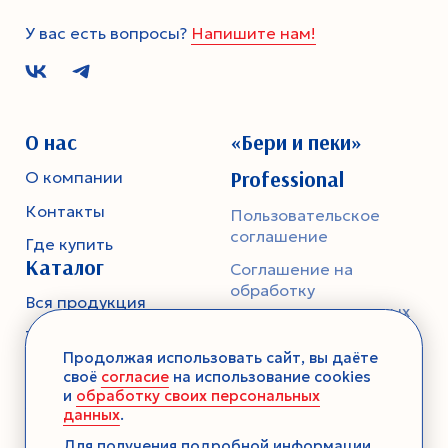
У вас есть вопросы?
Напишите нам!
О нас
«Бери и пеки»
Professional
О компании
Контакты
Пользовательское
соглашение
Где купить
Каталог
Соглашение на
обработку
Вся продукция
персональных данных
Тесто
Политика
Продолжая использовать сайт, вы даёте
конфиденциальности
Смеси-помощники
своё
согласие
на использование cookies
и
обработку своих персональных
Ароматика
данных
.
Десерты без выпечки
Для получения подробной информации