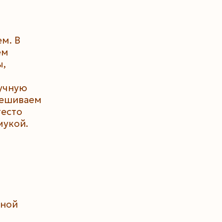
м. В
ем
ы,
учную
мешиваем
тесто
мукой.
дной