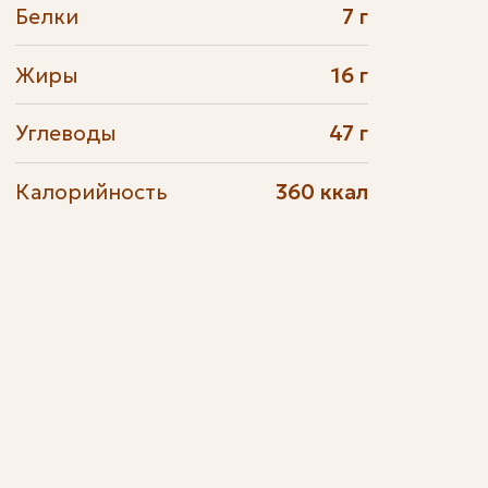
Белки
7 г
Жиры
16 г
Углеводы
47 г
Калорийность
360 ккал