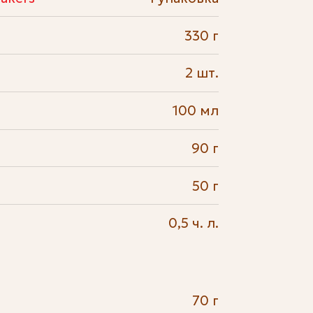
330 г
2 шт.
100 мл
90 г
50 г
0,5 ч. л.
70 г