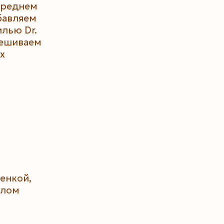
среднем
бавляем
илью Dr.
мешиваем
х
енкой,
плом