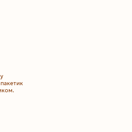
у
 пакетик
иком.