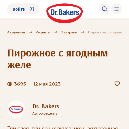
Войти
Академия
Рецепты
Завтраки
Пирожное с ягодным ж
О нас
Пирожное с ягодным
Каталог
желе
Академия
3695
12 мая 2023
Где купить?
FAQ
Dr. Bakers
Автор рецепта
Три слоя, три ярких вкуса: нежная песочная