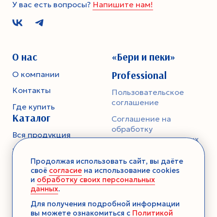
У вас есть вопросы?
Напишите нам!
О нас
«Бери и пеки»
Professional
О компании
Контакты
Пользовательское
соглашение
Где купить
Каталог
Соглашение на
обработку
Вся продукция
персональных данных
Тесто
Политика
Продолжая использовать сайт, вы даёте
конфиденциальности
Смеси-помощники
своё
согласие
на использование cookies
и
обработку своих персональных
Ароматика
данных
.
Десерты без выпечки
Для получения подробной информации
вы можете ознакомиться с
Политикой
Консервация