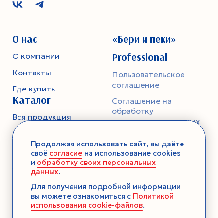
О нас
«Бери и пеки»
Professional
О компании
Контакты
Пользовательское
соглашение
Где купить
Каталог
Соглашение на
обработку
Вся продукция
персональных данных
Тесто
Политика
Продолжая использовать сайт, вы даёте
конфиденциальности
Смеси-помощники
своё
согласие
на использование cookies
и
обработку своих персональных
Ароматика
данных
.
Десерты без выпечки
Для получения подробной информации
вы можете ознакомиться с
Политикой
Консервация
использования cookie-файлов
.
Загустители