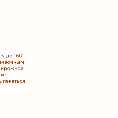
ся до 160
сливочным
пирожное
рме.
ыпекаться