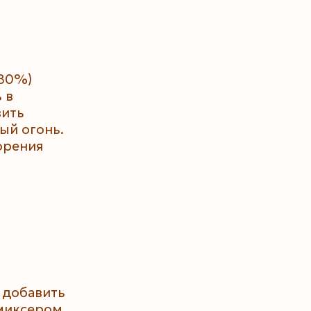
–80%)
 в
вить
ый огонь.
орения
 добавить
 миксером