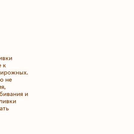
ивки
 к
пирожных.
ю не
я,
бивания и
сливки
ать