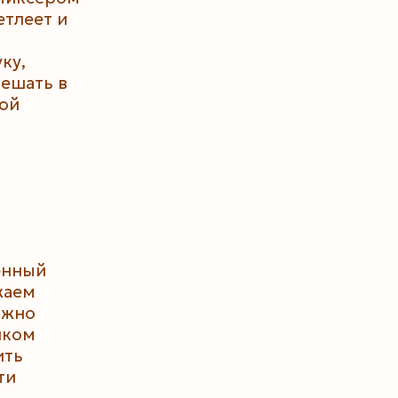
етлеет и
ку,
ешать в
ой
енный
жаем
лжно
шком
ить
ти