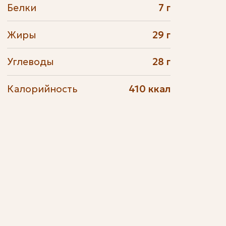
Белки
7 г
Жиры
29 г
Углеводы
28 г
Калорийность
410 ккал