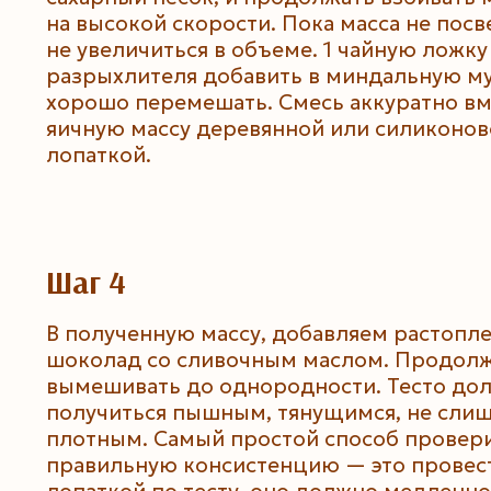
на высокой скорости. Пока масса не посв
не увеличиться в объеме. 1 чайную ложку
разрыхлителя добавить в миндальную му
хорошо перемешать. Смесь аккуратно вм
яичную массу деревянной или силиконов
лопаткой.
Шаг 4
В полученную массу, добавляем растопл
шоколад со сливочным маслом. Продол
вымешивать до однородности. Тесто до
получиться пышным, тянущимся, не сли
плотным. Самый простой способ провер
правильную консистенцию — это провес
лопаткой по тесту, оно должно медленно