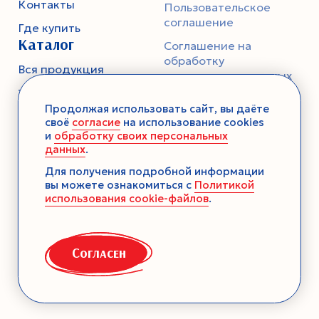
Контакты
Пользовательское
соглашение
Где купить
Каталог
Соглашение на
обработку
Вся продукция
персональных данных
Тесто
Политика
Продолжая использовать сайт, вы даёте
конфиденциальности
Смеси-помощники
своё
согласие
на использование cookies
и
обработку своих персональных
Ароматика
данных
.
Десерты без выпечки
Для получения подробной информации
вы можете ознакомиться с
Политикой
Консервация
использования cookie-файлов
.
Загустители
Декор
Согласен
Семена