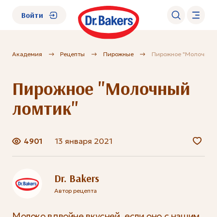
Войти
Академия
Рецепты
Пирожные
Пирожное "Молочный
О нас
Пирожное "Молочный
Каталог
ломтик"
Академия
4901
13 января 2021
Где купить?
FAQ
Dr. Bakers
Автор рецепта
Молоко вдвойне вкусней, если оно с нашим