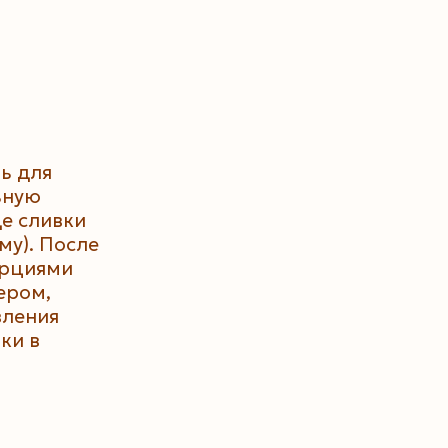
ь для
ьную
де сливки
му). После
орциями
ером,
вления
ки в