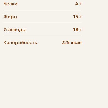
Белки
4 г
Жиры
15 г
Углеводы
18 г
Калорийность
225 ккал