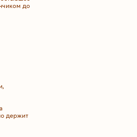
нчиком до
и,
а
шо держит