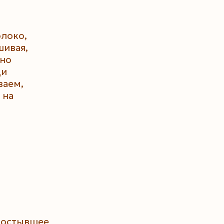
локо,
шивая,
ьно
щи
ваем,
 на
 остывшее