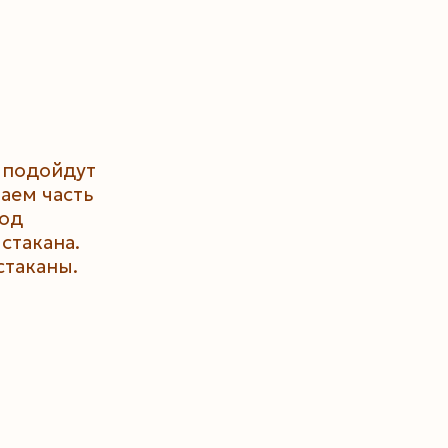
 подойдут
аем часть
год
стакана.
стаканы.