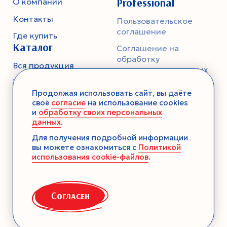
Professional
О компании
Контакты
Пользовательское
соглашение
Где купить
Каталог
Соглашение на
обработку
Вся продукция
персональных данных
Тесто
Политика
Продолжая использовать сайт, вы даёте
конфиденциальности
Смеси-помощники
своё
согласие
на использование cookies
и
обработку своих персональных
Ароматика
данных
.
Десерты без выпечки
Для получения подробной информации
вы можете ознакомиться с
Политикой
Консервация
использования cookie-файлов
.
Загустители
Декор
Согласен
Семена