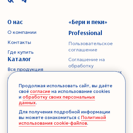
О нас
«Бери и пеки»
Professional
О компании
Контакты
Пользовательское
соглашение
Где купить
Каталог
Соглашение на
обработку
Вся продукция
персональных данных
Тесто
Политика
Продолжая использовать сайт, вы даёте
конфиденциальности
Смеси-помощники
своё
согласие
на использование cookies
и
обработку своих персональных
Ароматика
данных
.
Десерты без выпечки
Для получения подробной информации
вы можете ознакомиться с
Политикой
Консервация
использования cookie-файлов
.
Загустители