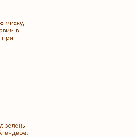
ю миску,
авим в
у при
: зелень
блендере,