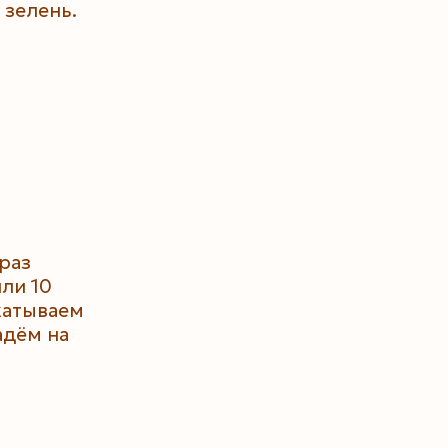
 зелень.
раз
или 10
катываем
адём на