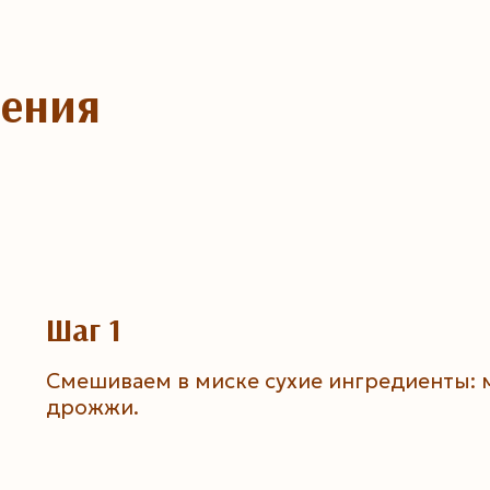
ления
Шаг 1
Смешиваем в миске сухие ингредиенты: м
дрожжи.