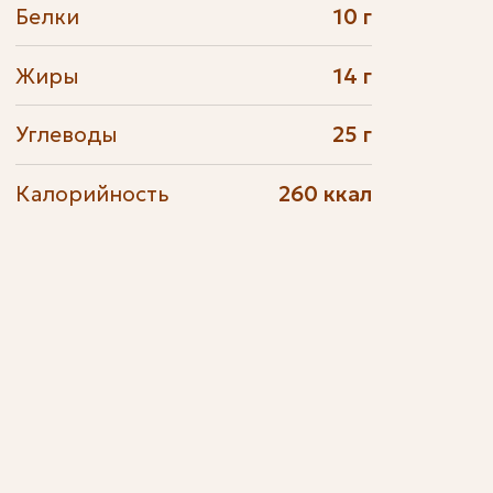
Белки
10 г
Жиры
14 г
Углеводы
25 г
Калорийность
260 ккал