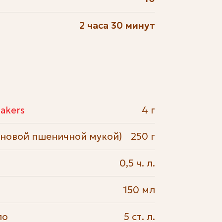
2 часа 30 минут
akers
4 г
рновой пшеничной мукой)
250 г
0,5 ч. л.
150 мл
ло
5 ст. л.