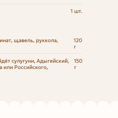
1 шт.
нат, щавель, руккола,
120
г
йдёт сулугуни, Адыгейский,
150
 или Российского,
г