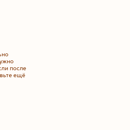
ьно
нужно
сли после
авьте ещё