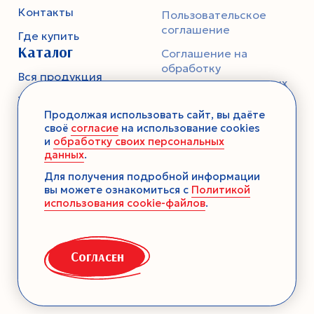
Контакты
Пользовательское
соглашение
Где купить
Каталог
Соглашение на
обработку
Вся продукция
персональных данных
Тесто
Политика
Продолжая использовать сайт, вы даёте
конфиденциальности
Смеси-помощники
своё
согласие
на использование cookies
и
обработку своих персональных
Ароматика
данных
.
Десерты без выпечки
Для получения подробной информации
вы можете ознакомиться с
Политикой
Консервация
использования cookie-файлов
.
Загустители
Декор
Согласен
Семена