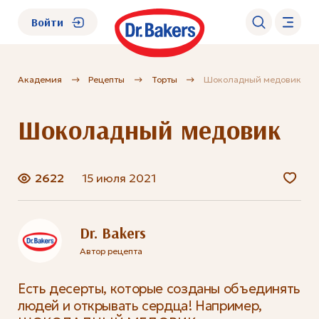
Войти
Академия
Рецепты
Торты
Шоколадный медовик
О нас
Шоколадный медовик
Каталог
Академия
2622
15 июля 2021
Где купить?
Dr. Bakers
Автор рецепта
FAQ
Есть десерты, которые созданы объединять
людей и открывать сердца! Например,