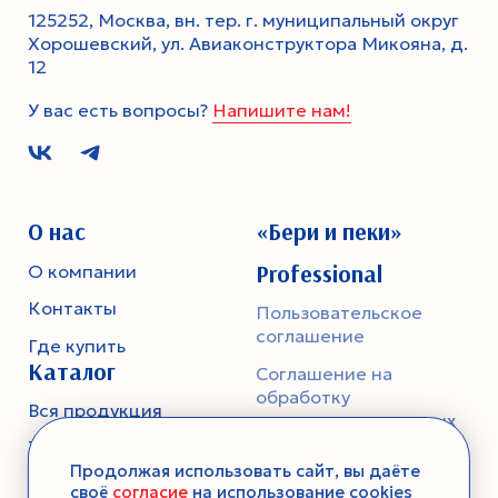
125252, Москва, вн. тер. г. муниципальный округ
Хорошевский, ул. Авиаконструктора Микояна, д.
12
У вас есть вопросы?
Напишите нам!
О нас
«Бери и пеки»
Professional
О компании
Контакты
Пользовательское
соглашение
Где купить
Каталог
Соглашение на
обработку
Вся продукция
персональных данных
Тесто
Политика
Продолжая использовать сайт, вы даёте
конфиденциальности
Смеси-помощники
своё
согласие
на использование cookies