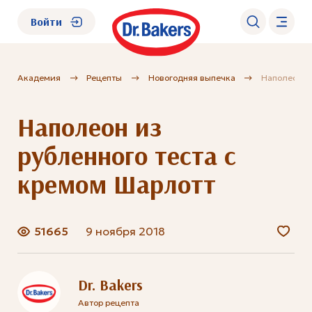
Войти
Академия
Рецепты
Новогодняя выпечка
Наполеон и
О нас
Наполеон из
Каталог
рубленного теста с
Академия
кремом Шарлотт
Где купить?
51665
9 ноября 2018
FAQ
Dr. Bakers
Автор рецепта