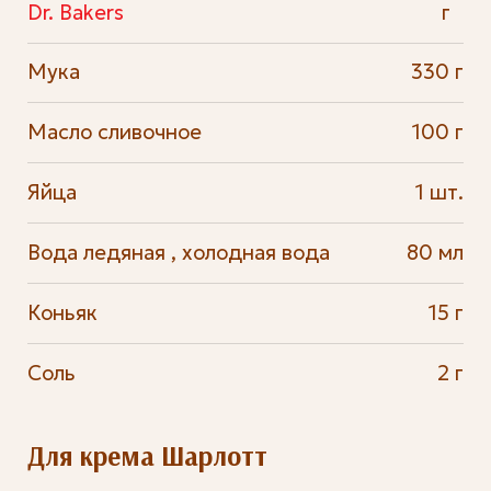
Dr. Bakers
г
Мука
330 г
Масло сливочное
100 г
Яйца
1 шт.
Вода ледяная , холодная вода
80 мл
Коньяк
15 г
Соль
2 г
Для крема Шарлотт