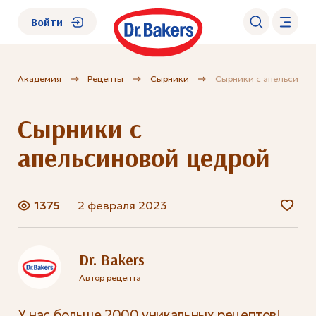
Войти
Академия
Рецепты
Сырники
Сырники с апельсинов
О нас
Сырники с
Каталог
апельсиновой цедрой
Академия
1375
2 февраля 2023
Где купить?
FAQ
Dr. Bakers
Автор рецепта
У нас больше 2000 уникальных рецептов!