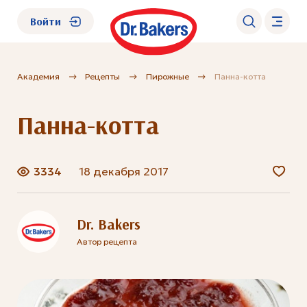
Войти
Академия
Рецепты
Пирожные
Панна-котта
О нас
Панна-котта
Каталог
Академия
3334
18 декабря 2017
Где купить?
Dr. Bakers
Автор рецепта
FAQ