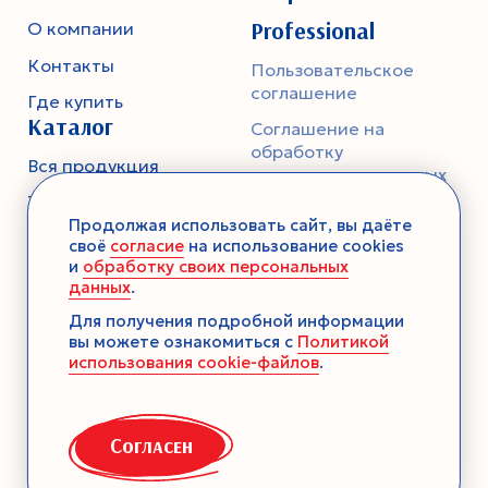
Professional
О компании
Контакты
Пользовательское
соглашение
Где купить
Каталог
Соглашение на
обработку
Вся продукция
персональных данных
Тесто
Политика
Продолжая использовать сайт, вы даёте
конфиденциальности
Смеси-помощники
своё
согласие
на использование cookies
и
обработку своих персональных
Ароматика
данных
.
Десерты без выпечки
Для получения подробной информации
вы можете ознакомиться с
Политикой
Консервация
использования cookie-файлов
.
Загустители
Декор
Согласен
Семена