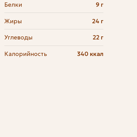
Белки
9 г
Жиры
24 г
Углеводы
22 г
Калорийность
340 ккал