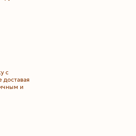
у с
е доставая
тичным и