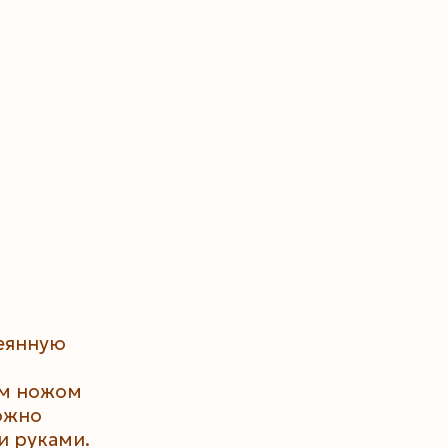
еянную
им ножом
ожно
и руками.