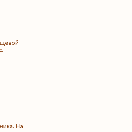
ищевой
с.
ника. На