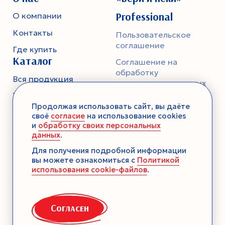
Professional
О компании
Контакты
Пользовательское
соглашение
Где купить
Каталог
Соглашение на
обработку
Вся продукция
персональных данных
Тесто
Политика
Продолжая использовать сайт, вы даёте
конфиденциальности
Смеси-помощники
своё
согласие
на использование cookies
и
обработку своих персональных
Ароматика
данных
.
Десерты без выпечки
Для получения подробной информации
вы можете ознакомиться с
Политикой
Консервация
использования cookie-файлов
.
Загустители
Декор
Согласен
Семена