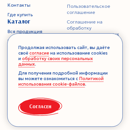
Контакты
Пользовательское
соглашение
Где купить
Каталог
Соглашение на
обработку
Вся продукция
персональных данных
Тесто
Политика
Продолжая использовать сайт, вы даёте
конфиденциальности
Смеси-помощники
своё
согласие
на использование cookies
и
обработку своих персональных
Ароматика
данных
.
Десерты без выпечки
Для получения подробной информации
вы можете ознакомиться с
Политикой
Консервация
использования cookie-файлов
.
Загустители
Декор
Согласен
Семена