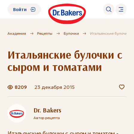
Войти
Академия
Рецепты
Булочки
Итальянские булочки с
О нас
Итальянские булочки с
Каталог
сыром и томатами
Академия
8209
23 декабря 2015
Где купить?
FAQ
Dr. Bakers
Автор рецепта
Итальянские булочки с сыром и томатом -