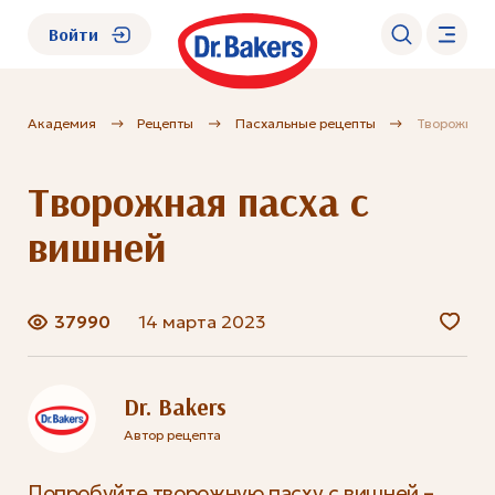
Войти
Академия
Рецепты
Пасхальные рецепты
Творожная 
О нас
Творожная пасха с
Каталог
вишней
Академия
37990
14 марта 2023
Где купить?
FAQ
Dr. Bakers
Автор рецепта
Попробуйте творожную пасху с вишней –