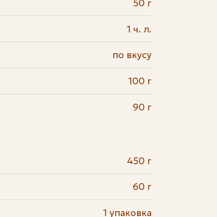
50 г
1 ч. л.
по вкусу
100 г
90 г
450 г
60 г
1 упаковка