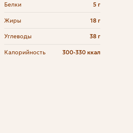
Белки
5 г
Жиры
18 г
Углеводы
38 г
Калорийность
300-330 ккал