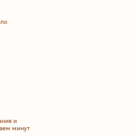
сло
ания и
каем минут