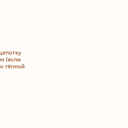
щепотку
м (если
го тёплой