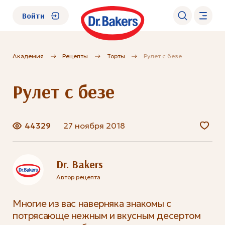
Войти
Академия
Рецепты
Торты
Рулет с безе
О нас
Рулет с безе
Каталог
Академия
44329
27 ноября 2018
Где купить?
Dr. Bakers
Автор рецепта
FAQ
Многие из вас наверняка знакомы с
потрясающе нежным и вкусным десертом