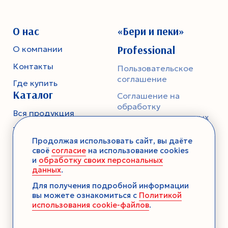
О нас
«Бери и пеки»
Professional
О компании
Контакты
Пользовательское
соглашение
Где купить
Каталог
Соглашение на
обработку
Вся продукция
персональных данных
Тесто
Политика
Продолжая использовать сайт, вы даёте
конфиденциальности
Смеси-помощники
своё
согласие
на использование cookies
и
обработку своих персональных
Ароматика
данных
.
Десерты без выпечки
Для получения подробной информации
вы можете ознакомиться с
Политикой
Консервация
использования cookie-файлов
.
Загустители