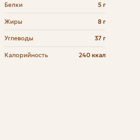
Белки
5 г
Жиры
8 г
Углеводы
37 г
Калорийность
240 ккал