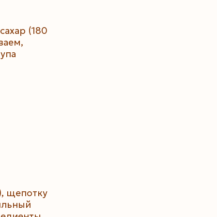
сахар (180
ваем,
рупа
), щепотку
нильный
редиенты.