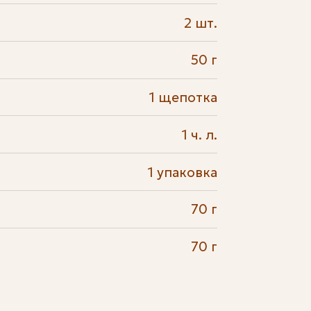
2 шт.
50 г
1 щепотка
1 ч. л.
1 упаковка
70 г
70 г