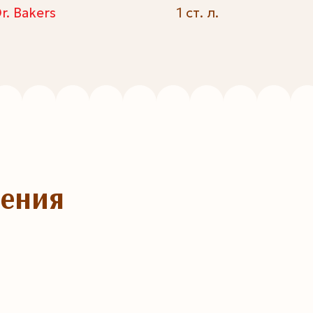
. Bakers
1 ст. л.
ления