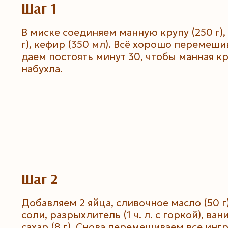
Шаг 1
В миске соединяем манную крупу (250 г), 
г), кефир (350 мл). Всё хорошо перемеши
даем постоять минут 30, чтобы манная к
набухла.
Шаг 2
Добавляем 2 яйца, сливочное масло (50 г
соли, разрыхлитель (1 ч. л. с горкой), ва
сахар (8 г). Снова перемешиваем все инг