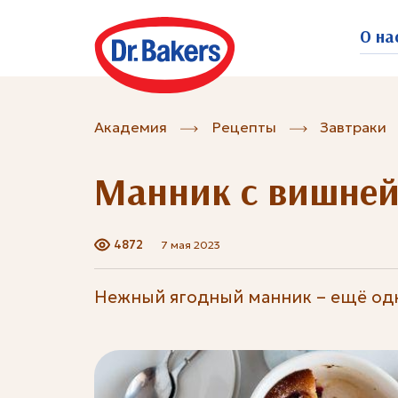
О на
Академия
Рецепты
Завтраки
Манник с вишней
4872
7 мая 2023
Нежный ягодный манник – ещё одн