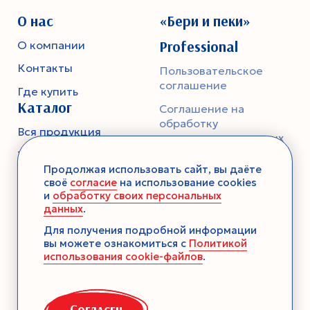
О нас
«Бери и пеки»
Professional
О компании
Контакты
Пользовательское
соглашение
Где купить
Каталог
Соглашение на
обработку
Вся продукция
персональных данных
Тесто
Политика
Продолжая использовать сайт, вы даёте
конфиденциальности
Смеси-помощники
своё
согласие
на использование cookies
и
обработку своих персональных
Ароматика
данных
.
Десерты без выпечки
Для получения подробной информации
вы можете ознакомиться с
Политикой
Консервация
использования cookie-файлов
.
Загустители
Декор
Согласен