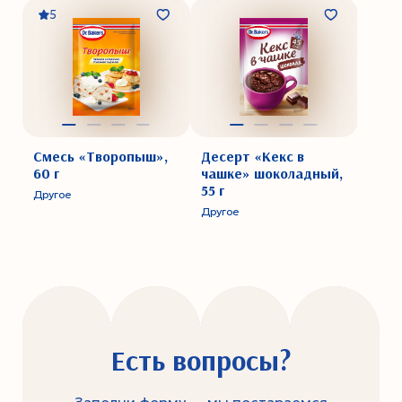
5
Смесь «Творопыш»,
Десерт «Кекс в
60 г
чашке» шоколадный,
55 г
Другое
Другое
Есть вопросы?
Заполни форму — мы постараемся