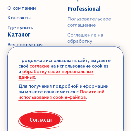
Professional
О компании
Контакты
Пользовательское
соглашение
Где купить
Каталог
Соглашение на
обработку
Вся продукция
персональных данных
Тесто
Политика
Продолжая использовать сайт, вы даёте
конфиденциальности
Смеси-помощники
своё
согласие
на использование cookies
и
обработку своих персональных
Ароматика
данных
.
Десерты без выпечки
Для получения подробной информации
вы можете ознакомиться с
Политикой
Консервация
использования cookie-файлов
.
Загустители
Декор
Согласен
Семена