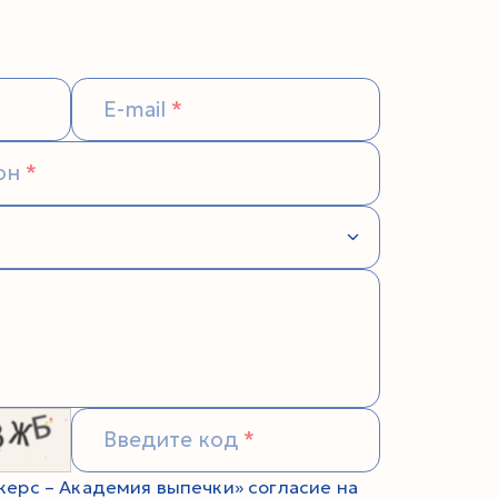
E-mail
он
Введите код
ерс – Академия выпечки» согласие на