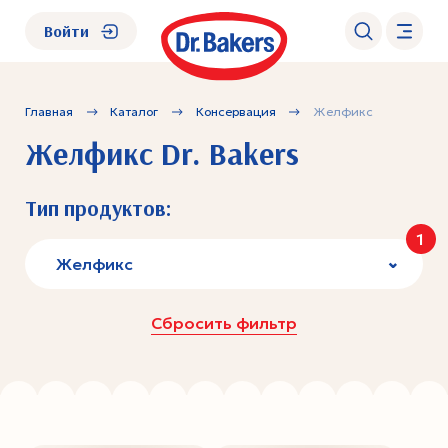
Войти
Главная
Каталог
Консервация
Желфикс
О нас
Желфикс Dr. Bakers
Каталог
Тип продуктов:
1
Академия
Желфикс
Где купить?
Сбросить фильтр
FAQ